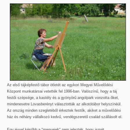
Az első tájképfestő tábor ötletét az egykori Megyei Művelődési
Központ munkatársai vetették fel 1996-ban. Valószínű, hogy a táj
festői szépsége, a kastély és a gyönyörű angolpark vonzotta őket,
mindenesetre Lovasberényt választották az alkotótábor helyszínéül.
Az ország minden szegletéből érkeztek festők, akiket a művelődési
ház és néhány vállalkozó kedvű, vendégszerető család szállásolt el.
Egy évvel később a "megyeiek" nem jelezték, hogy ismét