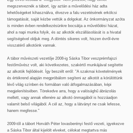
megszerveznék a tábort, így aztán a művelődési ház adta
lehetőségeket kihasználva, élvezve a falu vezetésének erkölcsi
támogatását, saját kézbe vettük a dolgokat. Az önkormányzat azóta
is minden évben rendelkezésünkre bocsátja a művelődési házat,
ahol a napi munka folyik, és az alkotók elszállásolását is a hivatal
segítségével oldjuk meg. A döntés sikeres volt, hiszen évről-évre
visszatérő alkotóink vannak.
A tábor művészeti vezetője 2008-ig Sáska Tibor veszprémfajszi
festőművész volt, aki következetes, szakértő munkájával segítette
az alkotók fejlődését. Így beszélt erről: "A szakmai követelmények
és értékrend alapján megpróbálom segíteni az alkotót a körülöttünk
lévő világ színben és formában való átfogalmazásában, képi
megjelenítésében. Törekedve arra, hogy a valósághű ábrázolás
mellett, vagy annak ellenére az alkotó önmagából is hozzáadjon
valamit belső világából. A cél az, hogy a látványt ne csak lefesse,
hanem megfesse."
2009-től a tábort Horváth Péter lovasberényi festő vezeti, igyekezve
a Sáska Tibor által kijelölt elveket, célokat megtartva más