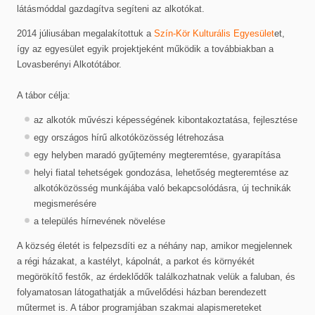
látásmóddal gazdagítva segíteni az alkotókat.
2014 júliusában megalakítottuk a
Szín-Kör Kulturális Egyesület
et,
így az egyesület egyik projektjeként működik a továbbiakban a
Lovasberényi Alkotótábor.
A tábor célja:
az alkotók művészi képességének kibontakoztatása, fejlesztése
egy országos hírű alkotóközösség létrehozása
egy helyben maradó gyűjtemény megteremtése, gyarapítása
helyi fiatal tehetségek gondozása, lehetőség megteremtése az
alkotóközösség munkájába való bekapcsolódásra, új technikák
megismerésére
a település hírnevének növelése
A község életét is felpezsdíti ez a néhány nap, amikor megjelennek
a régi házakat, a kastélyt, kápolnát, a parkot és környékét
megörökítő festők, az érdeklődők találkozhatnak velük a faluban, és
folyamatosan látogathatják a művelődési házban berendezett
műtermet is. A tábor programjában szakmai alapismereteket