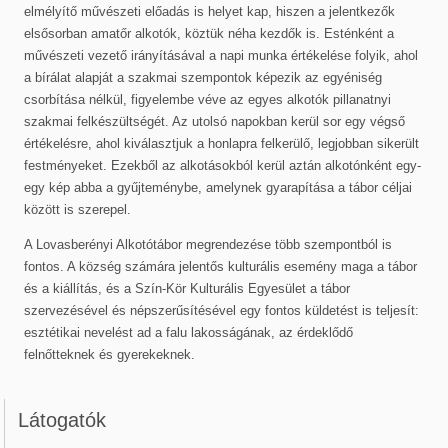
elmélyítő művészeti előadás is helyet kap, hiszen a jelentkezők
elsősorban amatőr alkotók, köztük néha kezdők is. Esténként a
művészeti vezető irányításával a napi munka értékelése folyik, ahol
a bírálat alapját a szakmai szempontok képezik az egyéniség
csorbítása nélkül, figyelembe véve az egyes alkotók pillanatnyi
szakmai felkészültségét. Az utolsó napokban kerül sor egy végső
értékelésre, ahol kiválasztjuk a honlapra felkerülő, legjobban sikerült
festményeket. Ezekből az alkotásokból kerül aztán alkotónként egy-
egy kép abba a gyűjteménybe, amelynek gyarapítása a tábor céljai
között is szerepel.
A Lovasberényi Alkotótábor megrendezése több szempontból is
fontos. A község számára jelentős kulturális esemény maga a tábor
és a kiállítás, és a Szín-Kör Kulturális Egyesület a tábor
szervezésével és népszerűsítésével egy fontos küldetést is teljesít:
esztétikai nevelést ad a falu lakosságának, az érdeklődő
felnőtteknek és gyerekeknek.
Látogatók